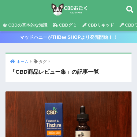
CBDの基本的な知識
CBDグミ
CBDリキッド
CBD
マッドハニーがTHBee SHOPより発売開始！！
ホーム
タグ
「CBD商品レビュー集」の記事一覧