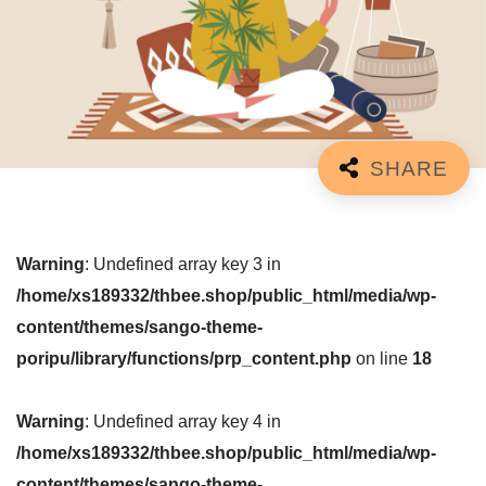
Warning
: Undefined array key 3 in
/home/xs189332/thbee.shop/public_html/media/wp-
content/themes/sango-theme-
poripu/library/functions/prp_content.php
on line
18
Warning
: Undefined array key 4 in
/home/xs189332/thbee.shop/public_html/media/wp-
content/themes/sango-theme-