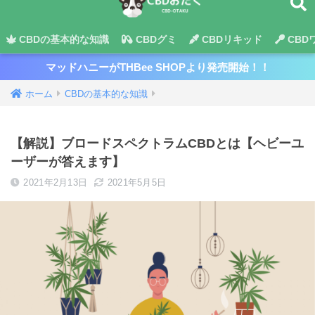
CBDの基本的な知識
CBDグミ
CBDリキッド
CBD
マッドハニーがTHBee SHOPより発売開始！！
ホーム
CBDの基本的な知識
【解説】ブロードスペクトラムCBDとは【ヘビーユ
ーザーが答えます】
2021年2月13日
2021年5月5日