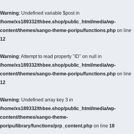
Warning
: Undefined variable $post in
/home/xs189332/thbee.shop/public_html/media/wp-
content/themes/sango-theme-poripu/functions.php
on line
12
Warning
: Attempt to read property "ID" on null in
/home/xs189332/thbee.shop/public_html/media/wp-
content/themes/sango-theme-poripu/functions.php
on line
12
Warning
: Undefined array key 3 in
/home/xs189332/thbee.shop/public_html/media/wp-
content/themes/sango-theme-
poripu/library/functions/prp_content.php
on line
18