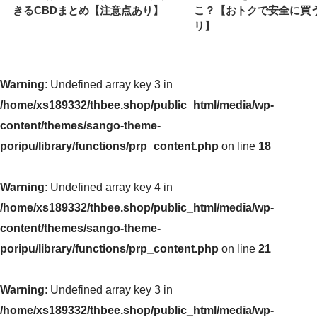
きるCBDまとめ【注意点あり】
こ？【おトクで安全に買
リ】
Warning
: Undefined array key 3 in
/home/xs189332/thbee.shop/public_html/media/wp-
content/themes/sango-theme-
poripu/library/functions/prp_content.php
on line
18
Warning
: Undefined array key 4 in
/home/xs189332/thbee.shop/public_html/media/wp-
content/themes/sango-theme-
poripu/library/functions/prp_content.php
on line
21
Warning
: Undefined array key 3 in
/home/xs189332/thbee.shop/public_html/media/wp-