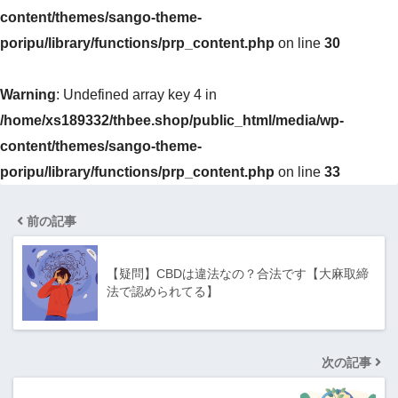
content/themes/sango-theme-
poripu/library/functions/prp_content.php
on line
30
Warning
: Undefined array key 4 in
/home/xs189332/thbee.shop/public_html/media/wp-
content/themes/sango-theme-
poripu/library/functions/prp_content.php
on line
33
前の記事
【疑問】CBDは違法なの？合法です【大麻取締
法で認められてる】
次の記事