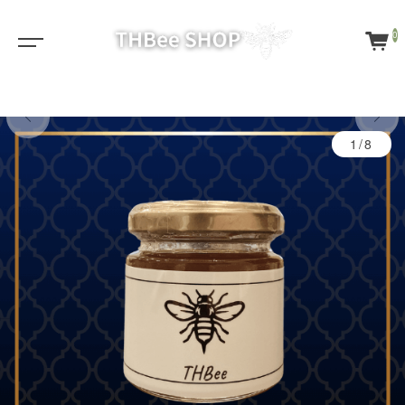
0
HOT
1/8